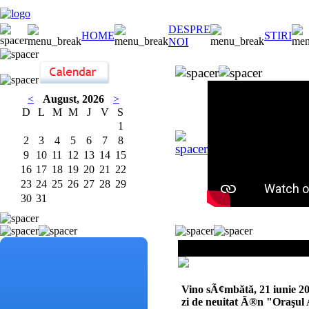
DESPRE
HOME
STIRI
NOI
<
August, 2026
>
D
L
M
M
J
V
S
1
2
3
4
5
6
7
8
9
10
11
12
13
14
15
16
17
18
19
20
21
22
23
24
25
26
27
28
29
30
31
Orasul Animalelor
Vino sÃ¢mbătă, 21 iunie 2
zi de neuitat Ã®n "Oraşul A