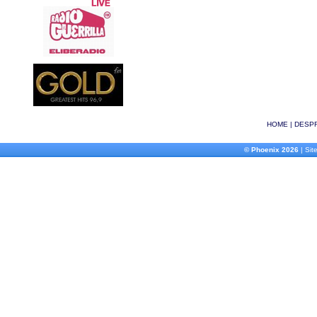
HOME
|
DESPR
© Phoenix 2026
| Site