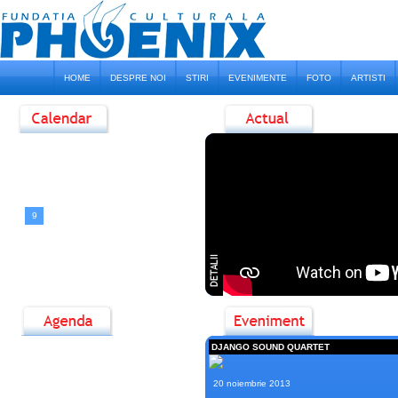
HOME
DESPRE NOI
STIRI
EVENIMENTE
FOTO
ARTISTI
<
August, 2026
>
D
L
M
M
J
V
S
1
2
3
4
5
6
7
8
9
10
11
12
13
14
15
16
17
18
19
20
21
22
23
24
25
26
27
28
29
30
31
DJANGO SOUND QUARTET
20 noiembrie 2013