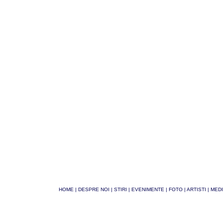
HOME
|
DESPRE NOI
|
STIRI
|
EVENIMENTE
|
FOTO
|
ARTISTI
|
MEDI
© Phoenix 2026
| Site realizat si intretinut de
Lantian GROUP
.