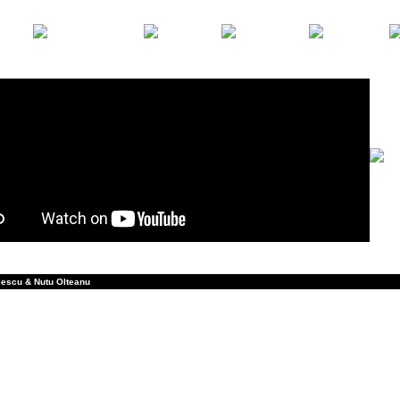
STIRI
EVENIMENTE
FOTO
ARTISTI
MEDIA
lescu & Nutu Olteanu
11 iulie - Brasov - Times Pub
uceava - Padrino
lati - Union Jack
zau - Atlantis (Parcul Tineretului)
escu - Voce
 - Chitara
g - Bass
huis - Tobe