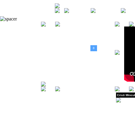
DESPRE
HOME
NOI
<
August, 2026
>
D
L
M
M
J
V
S
1
2
3
4
5
6
7
8
9
10
11
12
13
14
15
16
17
18
19
20
21
22
23
24
25
26
27
28
29
30
31
Cristi Mincu
12 iulie - S
13 iulie - Ga
14 iulie - Bu
Cristi Mincul
Nutu Olteanu
Ken Sundber
Anders Diep